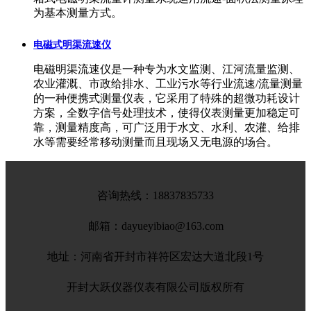
为基本测量方式。
电磁式明渠流速仪
电磁明渠流速仪是一种专为水文监测、江河流量监测、
农业灌溉、市政给排水、工业污水等行业流速/流量测量
的一种便携式测量仪表，它采用了特殊的超微功耗设计
方案，全数字信号处理技术，使得仪表测量更加稳定可
靠，测量精度高，可广泛用于水文、水利、农灌、给排
水等需要经常移动测量而且现场又无电源的场合。
咨询热线：
18837835733
邮箱：dayueyibiao@163.com
地址：河南省开封市祥符区宏达大道北段1号
开封大跃仪器仪表有限公司版权所有